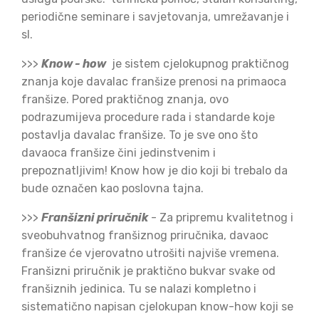
periodične seminare i savjetovanja, umrežavanje i
sl.
>>>
Know - how
je sistem cjelokupnog praktičnog
znanja koje davalac franšize prenosi na primaoca
franšize. Pored praktičnog znanja, ovo
podrazumijeva procedure rada i standarde koje
postavlja davalac franšize. To je sve ono što
davaoca franšize čini jedinstvenim i
prepoznatljivim!
Know how je dio koji bi trebalo da
bude označen kao poslovna tajna.
>>>
Franšizni priručnik
-
Za pripremu kvalitetnog i
sveobuhvatnog franšiznog priručnika, davaoc
franšize će vjerovatno utrošiti najviše vremena.
Franšizni priručnik je praktično bukvar svake od
franšiznih jedinica. Tu se nalazi kompletno i
sistematično napisan cjelokupan know-how koji se