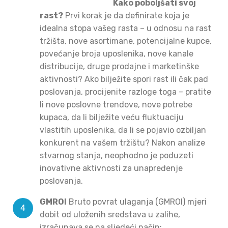
Kako poboljšati svoj
rast?
Prvi korak je da definirate koja je
idealna stopa vašeg rasta – u odnosu na rast
tržišta, nove asortimane, potencijalne kupce,
povećanje broja uposlenika, nove kanale
distribucije, druge prodajne i marketinške
aktivnosti? Ako bilježite spori rast ili čak pad
poslovanja, procijenite razloge toga – pratite
li nove poslovne trendove, nove potrebe
kupaca, da li bilježite veću fluktuaciju
vlastitih uposlenika, da li se pojavio ozbiljan
konkurent na vašem tržištu? Nakon analize
stvarnog stanja, neophodno je poduzeti
inovativne aktivnosti za unapređenje
poslovanja.
GMROI
Bruto povrat ulaganja (GMROI) mjeri
dobit od uloženih sredstava u zalihe,
izračunava se na sljedeći način: