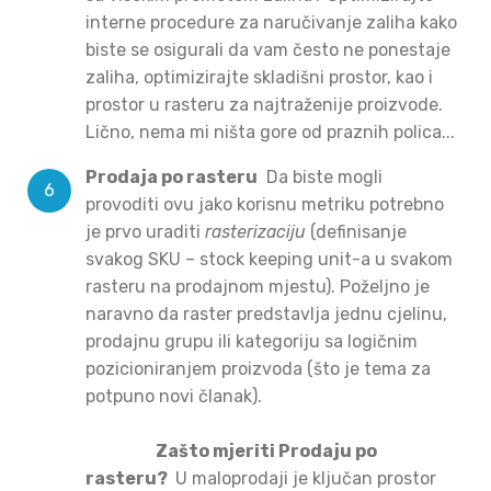
interne procedure za naručivanje zaliha kako
biste se osigurali da vam često ne ponestaje
zaliha, optimizirajte skladišni prostor, kao i
prostor u rasteru za najtraženije proizvode.
Lično, nema mi ništa gore od praznih polica...
Prodaja po rasteru
Da biste mogli
provoditi ovu jako korisnu metriku potrebno
je prvo uraditi
rasterizaciju
(definisanje
svakog SKU – stock keeping unit-a u svakom
rasteru na prodajnom mjestu). Poželjno je
naravno da raster predstavlja jednu cjelinu,
prodajnu grupu ili kategoriju sa logičnim
pozicioniranjem proizvoda (što je tema za
potpuno novi članak).
Zašto mjeriti Prodaju po
rasteru?
U maloprodaji je ključan prostor