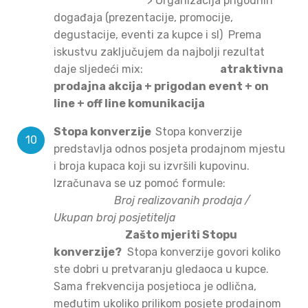
>
Organizacija prigodnih
događaja (prezentacije, promocije,
degustacije, eventi za kupce i sl)
Prema
iskustvu zaključujem da najbolji rezultat
daje sljedeći mix:
atraktivna
prodajna akcija + prigodan event + on
line + off line komunikacija
Stopa konverzije
Stopa konverzije
predstavlja odnos posjeta prodajnom mjestu
i broja kupaca koji su izvršili kupovinu.
Izračunava se uz pomoć formule:
Broj realizovanih prodaja /
Ukupan broj posjetitelja
Zašto mjeriti Stopu
konverzije?
Stopa konverzije govori koliko
ste dobri u pretvaranju gledaoca u kupce.
Sama frekvencija posjetioca je odlična,
međutim ukoliko prilikom posjete prodajnom