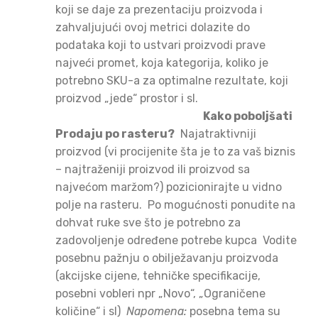
koji se daje za prezentaciju proizvoda i
zahvaljujući ovoj metrici dolazite do
podataka koji to ustvari proizvodi prave
najveći promet, koja kategorija, koliko je
potrebno SKU-a za optimalne rezultate, koji
proizvod „jede“ prostor i sl.
Kako poboljšati
Prodaju po rasteru?
Najatraktivniji
proizvod (vi procijenite šta je to za vaš biznis
– najtraženiji proizvod ili proizvod sa
najvećom maržom?) pozicionirajte u vidno
polje na rasteru.
Po mogućnosti ponudite na
dohvat ruke sve što je potrebno za
zadovoljenje određene potrebe kupca
Vodite
posebnu pažnju o obilježavanju proizvoda
(akcijske cijene, tehničke specifikacije,
posebni vobleri npr „Novo“, „Ograničene
količine“ i sl)
Napomena:
posebna tema su