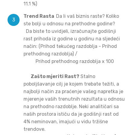
11.1 %)
Trend Rasta
Da li vaš biznis raste? Koliko
ste bolji u odnosu na prethodne godine?
Da biste to uvidjeli, izračunajte godišnji
rast prihoda iz godine u godinu na sljedeći
način: (Prihod tekućeg razdoblja - Prihod
prethodnog razdoblja) /
Prihod prethodnog razdoblja x 100
Zašto mjeriti Rast?
Stalno
poboljšavanje cilj je kojem trebate težiti, a
najbolji način za praćenje vašeg napretka je
mjerenje vaših trenutnih rezultata u odnosu
na prethodno razdoblje. Neki analitičari sa
naših prostora ističu da je godišnji rast od
4% neminovan, imajući u vidu tržišne
trendove.