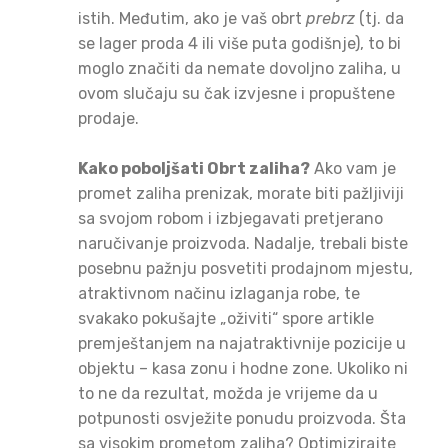
istih. Međutim, ako je vaš obrt
prebrz
(tj. da
se lager proda 4 ili više puta godišnje), to bi
moglo značiti da nemate dovoljno zaliha, u
ovom slučaju su čak izvjesne i propuštene
prodaje.
Kako poboljšati Obrt zaliha?
Ako vam je
promet zaliha prenizak, morate biti pažljiviji
sa svojom robom i izbjegavati pretjerano
naručivanje proizvoda. Nadalje, trebali biste
posebnu pažnju posvetiti prodajnom mjestu,
atraktivnom načinu izlaganja robe, te
svakako pokušajte „oživiti“ spore artikle
premještanjem na najatraktivnije pozicije u
objektu – kasa zonu i hodne zone. Ukoliko ni
to ne da rezultat, možda je vrijeme da u
potpunosti osvježite ponudu proizvoda. Šta
sa visokim prometom zaliha? Optimizirajte