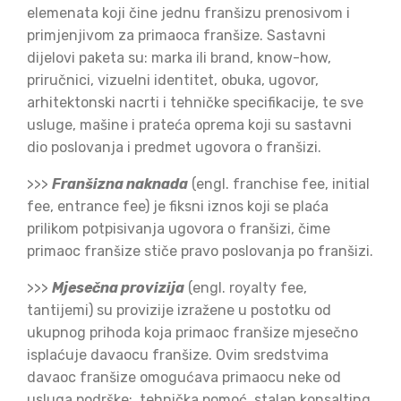
elemenata koji čine jednu franšizu prenosivom i
primjenjivom za primaoca franšize. Sastavni
dijelovi paketa su: marka ili brand, know-how,
priručnici, vizuelni identitet, obuka, ugovor,
arhitektonski nacrti i tehničke specifikacije, te sve
usluge, mašine i prateća oprema koji su sastavni
dio poslovanja i predmet ugovora o franšizi.
>>>
Franšizna naknada
(engl. franchise fee, initial
fee, entrance fee) je fiksni iznos koji se plaća
prilikom potpisivanja ugovora o franšizi, čime
primaoc franšize stiče pravo poslovanja po franšizi.
>>>
Mjesečna provizija
(engl. royalty fee,
tantijemi) su provizije izražene u postotku od
ukupnog prihoda koja primaoc franšize mjesečno
isplaćuje davaocu franšize. Ovim sredstvima
davaoc franšize omogućava primaocu neke od
usluga podrške:
tehnička pomoć, stalan konsalting,