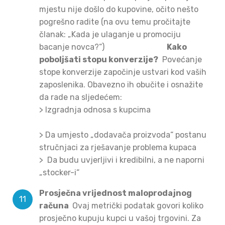
mjestu nije došlo do kupovine, očito nešto
pogrešno radite (na ovu temu pročitajte
članak: „Kada je ulaganje u promociju
bacanje novca?“)
Kako
poboljšati stopu konverzije?
Povećanje
stope konverzije započinje ustvari kod vaših
zaposlenika. Obavezno ih obučite i osnažite
da rade na sljedećem:
>
Izgradnja odnosa s kupcima
>
Da umjesto „dodavača proizvoda“ postanu
stručnjaci za rješavanje problema kupaca
>
Da budu uvjerljivi i kredibilni, a ne naporni
„stocker-i“
Prosječna vrijednost maloprodajnog
računa
Ovaj metrički podatak govori koliko
prosječno kupuju kupci u vašoj trgovini. Za