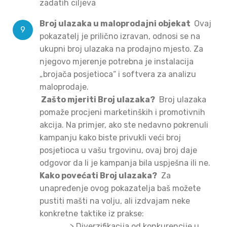
zadatih ciljeva
Broj ulazaka u maloprodajni objekat
Ovaj
pokazatelj je prilično izravan, odnosi se na
ukupni broj ulazaka na prodajno mjesto. Za
njegovo mjerenje potrebna je instalacija
„brojača posjetioca“ i softvera za analizu
maloprodaje.
Zašto mjeriti Broj ulazaka?
Broj ulazaka
pomaže procjeni marketinških i promotivnih
akcija. Na primjer, ako ste nedavno pokrenuli
kampanju kako biste privukli veći broj
posjetioca u vašu trgovinu, ovaj broj daje
odgovor da li je kampanja bila uspješna ili ne.
Kako povećati Broj ulazaka?
Za
unapređenje ovog pokazatelja baš možete
pustiti mašti na volju, ali izdvajam neke
konkretne taktike iz prakse:
>
Diverzifikacija od konkurencije u