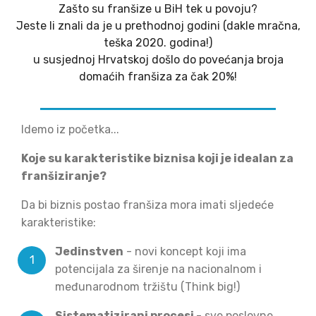
Zašto su franšize u BiH tek u povoju?
Jeste li znali da je u prethodnoj godini (dakle mračna,
teška 2020. godina!)
u susjednoj Hrvatskoj došlo do povećanja broja
domaćih franšiza za čak 20%!
Idemo iz početka...
Koje su karakteristike biznisa koji je idealan za
franšiziranje?
Da bi biznis postao franšiza mora imati sljedeće
karakteristike:
Jedinstven
- novi koncept koji ima
potencijala za širenje na nacionalnom i
međunarodnom tržištu (Think big!)
Sistematizirani procesi
- sve poslovne