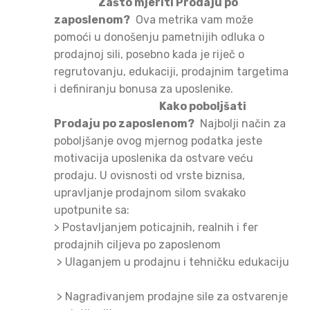
Zašto mjeriti Prodaju po
zaposlenom?
Ova metrika vam može
pomoći u donošenju pametnijih odluka o
prodajnoj sili, posebno kada je riječ o
regrutovanju, edukaciji, prodajnim targetima
i definiranju bonusa za uposlenike.
Kako poboljšati
Prodaju po zaposlenom?
Najbolji način za
poboljšanje ovog mjernog podatka jeste
motivacija uposlenika da ostvare veću
prodaju. U ovisnosti od vrste biznisa,
upravljanje prodajnom silom svakako
upotpunite sa:
>
Postavljanjem poticajnih, realnih i fer
prodajnih ciljeva po zaposlenom
>
Ulaganjem u prodajnu i tehničku edukaciju
>
Nagrađivanjem prodajne sile za ostvarenje